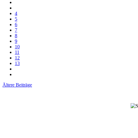
4
5
6
7
8
9
10
11
12
13
Ältere Beiträge