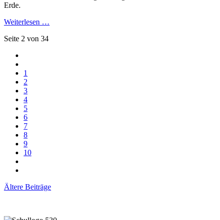
Erde.
Weiterlesen …
Seite 2 von 34
1
2
3
4
5
6
7
8
9
10
Ältere Beiträge
Gemeinsam lernen und leben