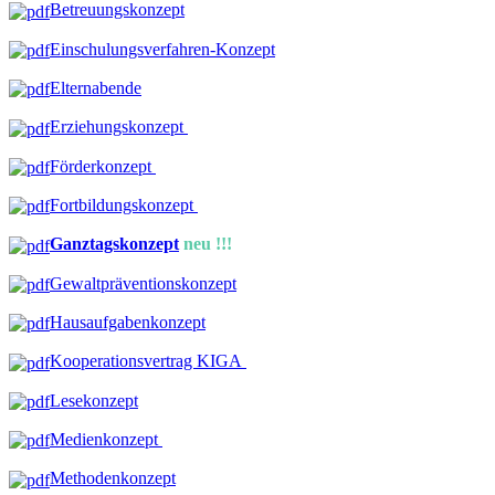
Betreuungskonzept
Einschulungsverfahren-Konzept
Elternabende
Erziehungskonzept
Förderkonzept
Fortbildungskonzept
Ganztagskonzept
neu !!!
Gewaltpräventionskonzept
Hausaufgabenkonzept
Kooperationsvertrag KIGA
Lesekonzept
Medienkonzept
Methodenkonzept