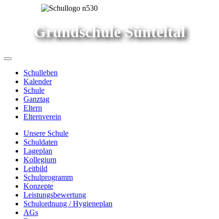
Grundschule Sünteltal
Schulleben
Kalender
Schule
Ganztag
Eltern
Elternverein
Unsere Schule
Schuldaten
Lageplan
Kollegium
Leitbild
Schulprogramm
Konzepte
Leistungsbewertung
Schulordnung / Hygieneplan
AGs