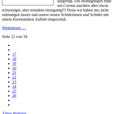
aufgeregt. Die Bedingungen rund
um Corona machten alles etwas
schwieriger, aber trotzdem einzigartig!!! Denn wir haben uns nicht
entmutigen lassen und unsere neuen Schülerinnen und Schüler mit
einem löwenstarken Auftritt eingeschult.
Weiterlesen …
Seite 22 von 34
17
18
19
20
21
22
23
24
25
26
Ältere Beiträge